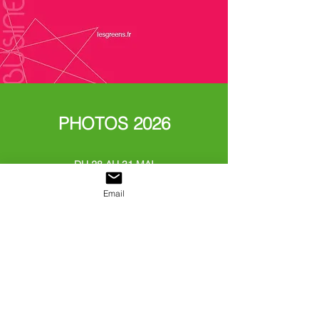
PHOTOS 2026
DU 28 AU 31 MAI
CIRCUIT DU VIGEANT
Email
"SPORT & COLLECTION,
500 FERRARI
CONTRE LE CANCER"
DÉCOUVREZ BIENTÔT
LES PHOTOS
DE CETTE ÉDITION 2026